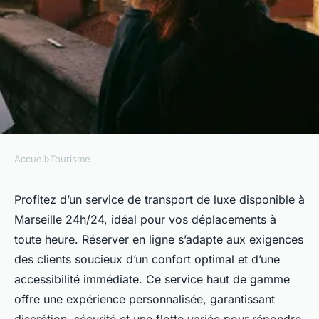
Accueil
›
Tourisme
TOURISME
Réservez vos transports de
Profitez d’un service de transport de luxe disponible à
Marseille 24h/24, idéal pour vos déplacements à
luxe à marseille 24h/24
toute heure. Réserver en ligne s’adapte aux exigences
des clients soucieux d’un confort optimal et d’une
Élise
•
8 octobre 2025
•
6 min de lecture
accessibilité immédiate. Ce service haut de gamme
offre une expérience personnalisée, garantissant