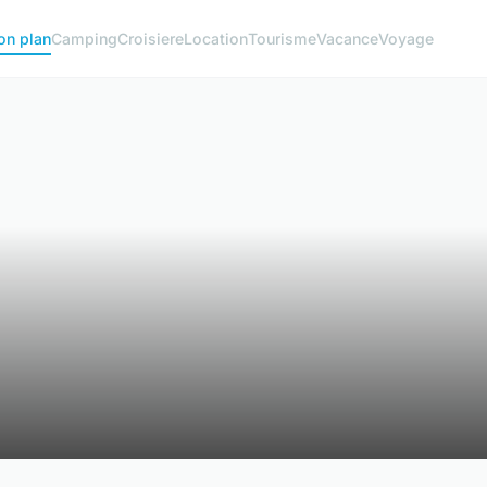
on plan
Camping
Croisiere
Location
Tourisme
Vacance
Voyage