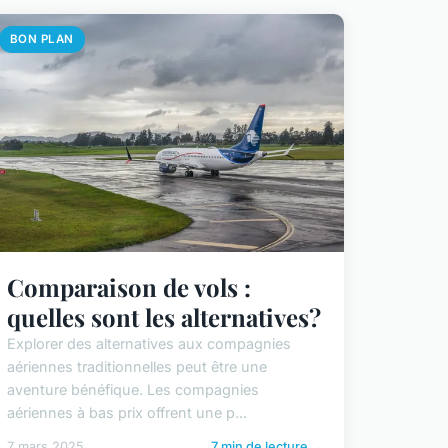
BON PLAN
Comparaison de vols :
quelles sont les alternatives?
Explorer des alternatives aux compagnies
aériennes traditionnelles peut être une
aventure bénéfique. Les compagnies
aériennes à bas prix offrent une p...
7 mars 2025
7 min de lecture →