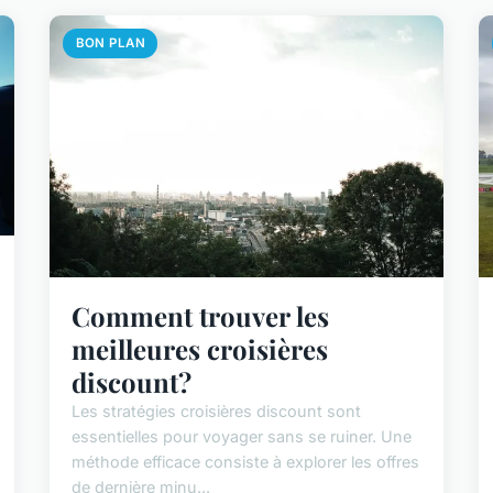
BON PLAN
Comment trouver les
meilleures croisières
discount?
Les stratégies croisières discount sont
essentielles pour voyager sans se ruiner. Une
méthode efficace consiste à explorer les offres
de dernière minu...