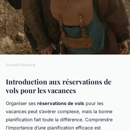
Accueil
›
Vacance
VACANCE
Introduction aux réservations de
Réservation de vols pour les
vols pour les vacances
vacances : astuces pour
trouver le meilleur tarif
Organiser ses
réservations de vols
pour les
vacances peut s’avérer complexe, mais la bonne
Élise
•
5 avril 2025
•
6 min de lecture
planification fait toute la différence. Comprendre
l’importance d’une planification efficace est