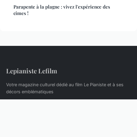
Parapente à la plagne : vivez l'expérience des
cimes !
Lepianiste Lefilm
Votre magazine culturel dédié au film Le Pianiste et à ses
décors emblématiques
Accueil
Mentions légales
Contact
© 2026 Lepianiste Lefilm. Tous droits réservés.