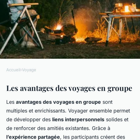
Accueil
›
Voyage
VOYAGE
Les avantages des voyages en groupe
Les voyages en groupe : une
expérience collective unique
Les
avantages des voyages en groupe
sont
multiples et enrichissants. Voyager ensemble permet
Élise
•
28 février 2025
•
5 min de lecture
de développer des
liens interpersonnels
solides et
de renforcer des amitiés existantes. Grâce à
l’expérience partagée
, les participants créent des