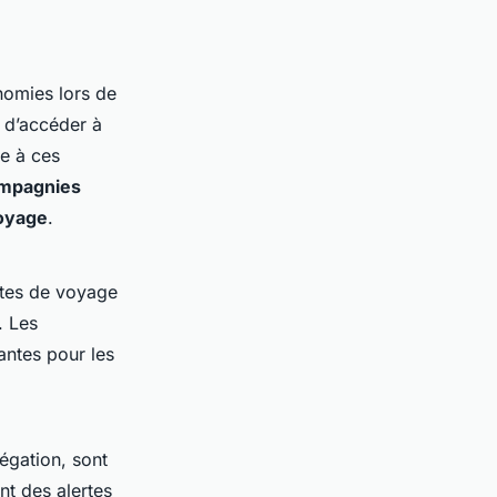
nomies lors de
t d’accéder à
ce à ces
mpagnies
oyage
.
dates de voyage
. Les
antes pour les
égation, sont
ent des alertes