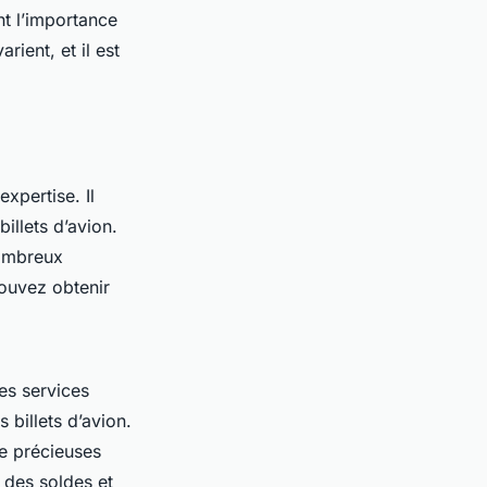
t l’importance
arient, et il est
xpertise. Il
billets d’avion.
ombreux
ouvez obtenir
es services
 billets d’avion.
de précieuses
 des soldes et