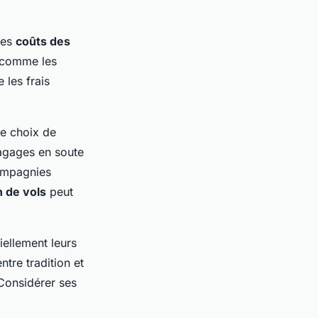
les
coûts des
s comme les
 les frais
le choix de
bagages en soute
compagnies
 de vols
peut
ellement leurs
tre tradition et
 Considérer ses