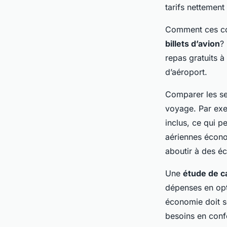
Élise
•
7 mars 2025
•
7 min de lecture
tarifs nettement
Comment ces co
billets d’avion
?
repas gratuits à
d’aéroport.
Comparer les se
voyage. Par exe
inclus, ce qui p
aériennes écono
aboutir à des éc
Une
étude de c
dépenses en opta
économie doit se
besoins en confo