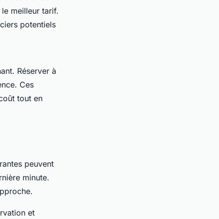
e meilleur tarif.
ciers potentiels
ant. Réserver à
rence. Ces
coût tout en
antes peuvent
rnière minute.
approche.
rvation et