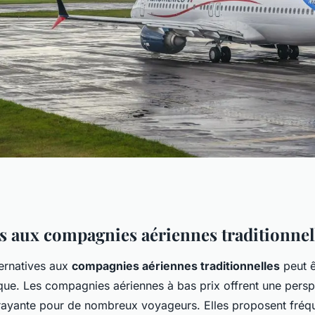
: quelles sont les
es aux compagnies aériennes traditionnel
ternatives aux
compagnies aériennes traditionnelles
peut ê
que. Les compagnies aériennes à bas prix offrent une persp
rayante pour de nombreux voyageurs. Elles proposent fré