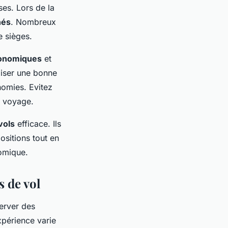
ses. Lors de la
hés
. Nombreux
e sièges.
conomiques
et
liser une bonne
onomies. Evitez
e voyage.
vols
efficace. Ils
ositions tout en
nomique.
s de vol
erver des
xpérience varie