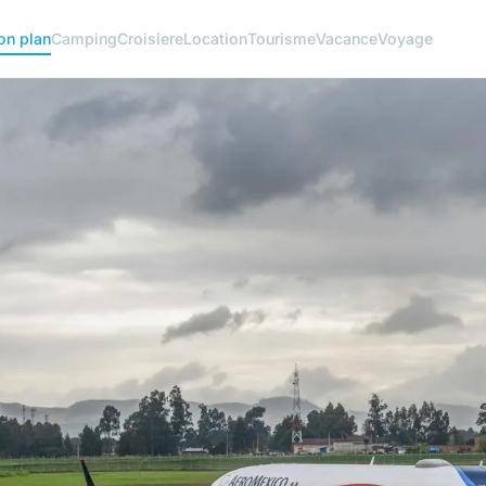
on plan
Camping
Croisiere
Location
Tourisme
Vacance
Voyage