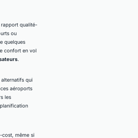
 rapport qualité-
ourts ou
ée quelques
Le confort en vol
isateurs
.
 alternatifs qui
 ces aéroports
s les
planification
w-cost, même si